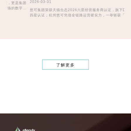
2026-03-31
202
团
零
悠可集团荣获天猫生态2026六星经营服务商认证，旗下D1M公司斩获
日
续进
四星认证；杭州悠可凭借全链路运营硬实力，一举斩获「全域六星超
示
级营销伙伴」、「品牌经营赛道-超新星营销伙伴」、「淘内效果赛道-
核
超级营销伙伴-智能投放之星」三项顶级认证。
证
证
PA
PA
了解更多