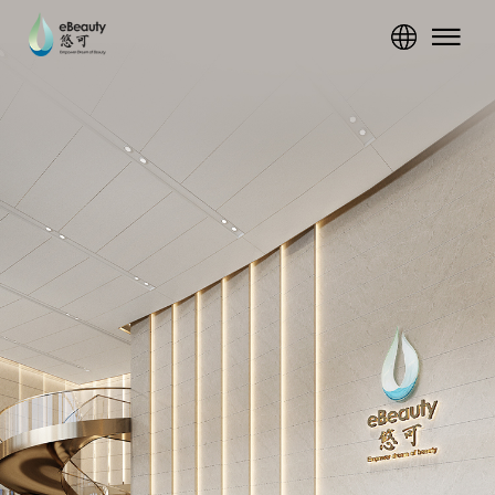
简体
繁體
E