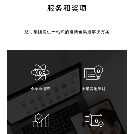
服务和奖项
悠可集团提供一站式的电商全渠道解决方案
全渠道运营
市场营销策划