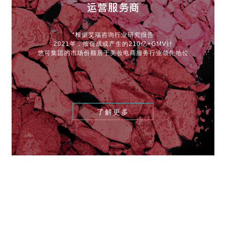
运营服务商
*根据艾瑞咨询行业研究报告
2021年，按促成或产生的210亿+GMV计
悠可集团的市场份额居于美妆电商服务行业领先地位
了解更多